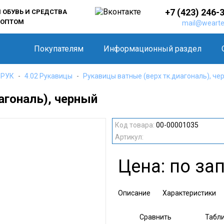
+7 (423) 246-
ОБУВЬ И СРЕДСТВА
 ОПТОМ
mail@wearte
Покупателям
Информационный раздел
 РУК
4.02 Рукавицы
Рукавицы ватные (верх тк.диагональ), че
агональ), черный
Код товара:
00-00001035
Артикул:
Цена: по за
Описание
Характеристики
Сравнить
Табл