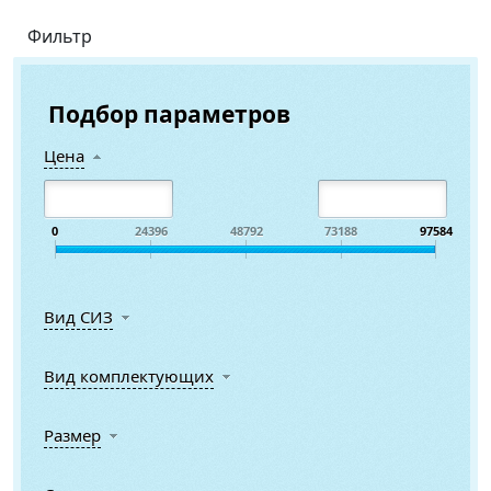
Фильтр
Подбор параметров
Цена
0
24396
48792
73188
97584
Вид СИЗ
Вид комплектующих
Размер