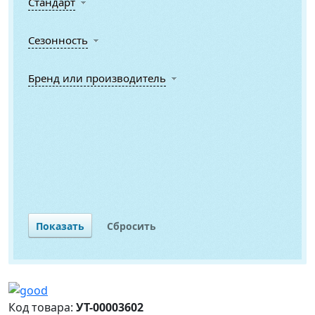
Стандарт
Сезонность
Бренд или производитель
Код товара:
УТ-00003602