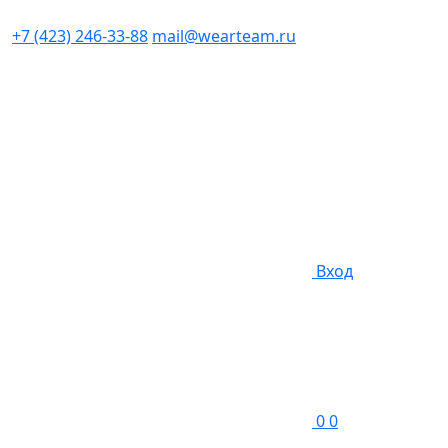
+7 (423) 246-33-88
mail@wearteam.ru
Вход
0
0