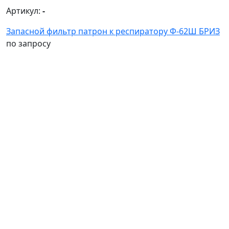
Артикул:
-
Запасной фильтр патрон к респиратору Ф-62Ш БРИЗ
по запросу