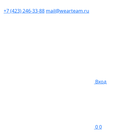
+7 (423) 246-33-88
mail@wearteam.ru
Вход
0
0