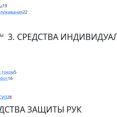
ны
19
служивания
22
3. СРЕДСТВА ИНДИВИДУ
м током
5
абот
16
 СИЗ
28
ЕДСТВА ЗАЩИТЫ РУК