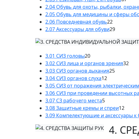
2.04 Обувь для охоты, рыбалки, охра
2.05 Обувь для медицины и сферы об
2.06 Повседневная обувь
22
2.07 Аксессуары для обуви
29
3.01 СИЗ головы
20
3.02 СИЗ лица и органов зрения
32
3.03 СИЗ органов дыхания
25
3.04 СИЗ органов слуха
12
3.05 СИЗ от поражения электрически
3.06 СИЗ при проведении высотных р
3.07 СЗ рабочего места
5
3.08 Защитные кремы и спреи
12
3.09 Компелектующие и аксессуары к
4. СР