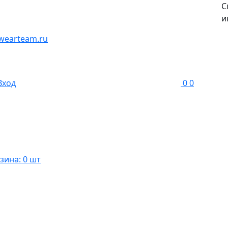
С
и
wearteam.ru
Вход
0
0
зина: 0 шт