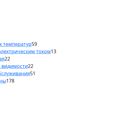
х температур
59
электрическим током
13
ая
22
й видимости
22
обслуживания
51
аны
178