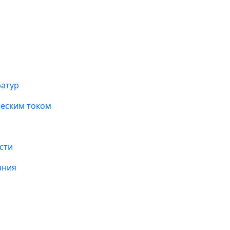
ратур
ческим током
сти
ания