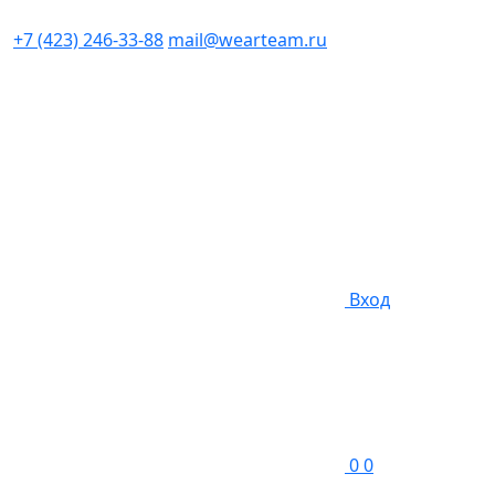
+7 (423) 246-33-88
mail@wearteam.ru
Вход
0
0