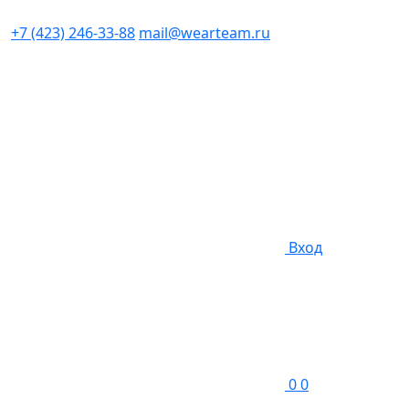
+7 (423) 246-33-88
mail@wearteam.ru
Вход
0
0