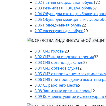
2.02 Летняя специальная обувь
172
2.03 Резиновая, ПВХ, EVA обувь
67
2.04 Обувь для охоты, рыбалки, охра
2.05 Обувь для медицины и сферы об
2.06 Повседневная обувь
22
2.07 Аксессуары для обуви
29
3.01 СИЗ головы
20
3.02 СИЗ лица и органов зрения
32
3.03 СИЗ органов дыхания
25
3.04 СИЗ органов слуха
12
3.05 СИЗ от поражения электрически
3.06 СИЗ при проведении высотных р
3.07 СЗ рабочего места
5
3.08 Защитные кремы и спреи
12
3.09 Компелектующие и аксессуары к