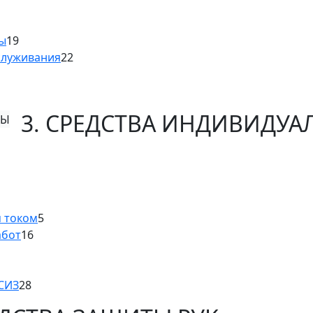
ны
19
служивания
22
3. СРЕДСТВА ИНДИВИДУ
м током
5
абот
16
 СИЗ
28