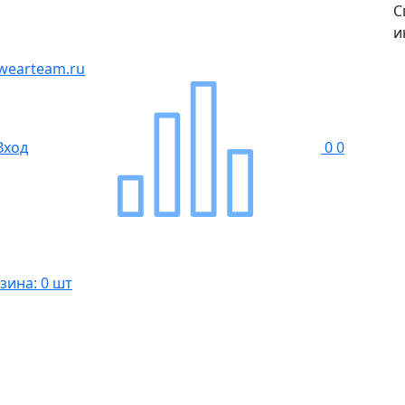
С
и
wearteam.ru
Вход
0
0
зина: 0 шт