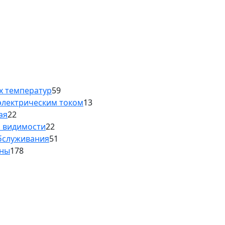
х температур
59
электрическим током
13
ая
22
й видимости
22
обслуживания
51
аны
178