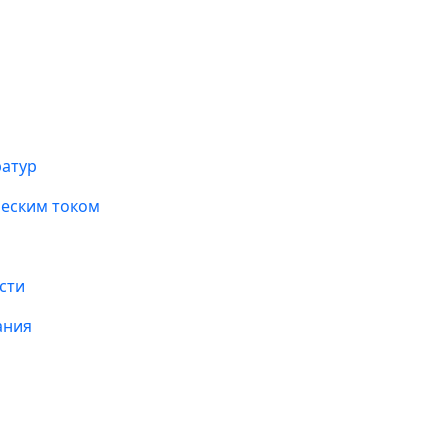
ратур
ческим током
сти
ания