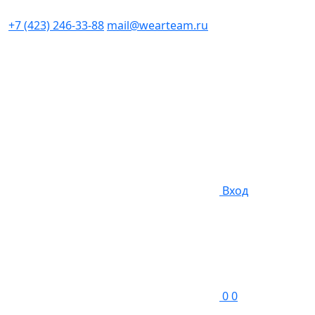
+7 (423) 246-33-88
mail@wearteam.ru
Вход
0
0