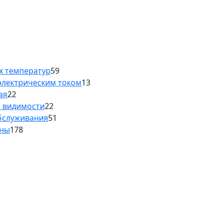
х температур
59
электрическим током
13
ая
22
й видимости
22
обслуживания
51
аны
178