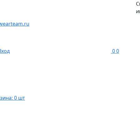
С
и
wearteam.ru
Вход
0
0
зина: 0 шт