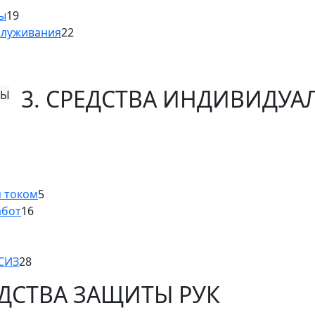
ны
19
служивания
22
3. СРЕДСТВА ИНДИВИДУ
м током
5
абот
16
 СИЗ
28
ЕДСТВА ЗАЩИТЫ РУК