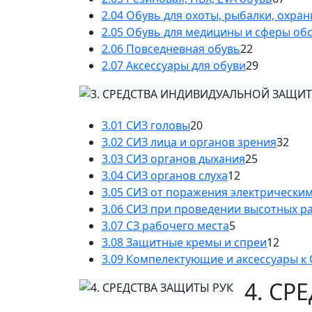
2.04 Обувь для охоты, рыбалки, охра
2.05 Обувь для медицины и сферы об
2.06 Повседневная обувь
22
2.07 Аксессуары для обуви
29
3.01 СИЗ головы
20
3.02 СИЗ лица и органов зрения
32
3.03 СИЗ органов дыхания
25
3.04 СИЗ органов слуха
12
3.05 СИЗ от поражения электрически
3.06 СИЗ при проведении высотных р
3.07 СЗ рабочего места
5
3.08 Защитные кремы и спреи
12
3.09 Компелектующие и аксессуары к
4. СР