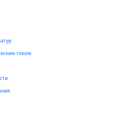
ратур
ческим током
сти
ания