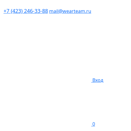
+7 (423) 246-33-88
mail@wearteam.ru
Вход
0