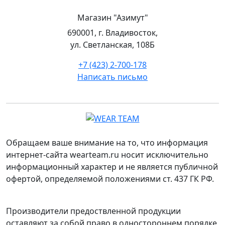
Медицинские организации
Строительные организации
Магазин "Азимут"
Рыбодобывающие организации
690001, г. Владивосток,
Пищевая отрасль
ул. Светланская, 108Б
Сельское хозяйство
+7 (423) 2-700-178
Горнодобывающие организации
Написать письмо
Лесная отрасль
Автосервисы
Обращаем ваше внимание на то, что информация
интернет-сайта wearteam.ru носит исключительно
информационный характер и не является публичной
офертой, определяемой положениями ст. 437 ГК РФ.
Производители предоствленной продукции
оставляют за собой право в одностороннем порядке