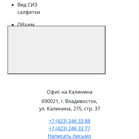
нетканного материала.
Вид СИЗ
Длина салфетки: 200 мм
салфетки
Ширина салфетки: 150 мм
Цвет: белый
Объем
Упаковка: пакет с клеевым клапаном
80 шт.
Срок годности
3 года
Сезонность
Всесезонный
Бренд или производитель
LAIMA
Офис на Калинина
690021, г. Владивосток,
Рекомендовано для организаций:
ул. Калинина, 275, стр. 37
+7 (423) 246 33 88
Портовики
+7 (423) 246 33 77
Магазины: охота+рыбалка+туризм
Написать письмо