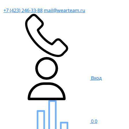
+7 (423) 246-33-88
mail@wearteam.ru
Вход
0
0