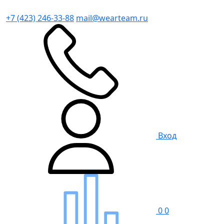
+7 (423) 246-33-88
mail@wearteam.ru
Вход
0
0