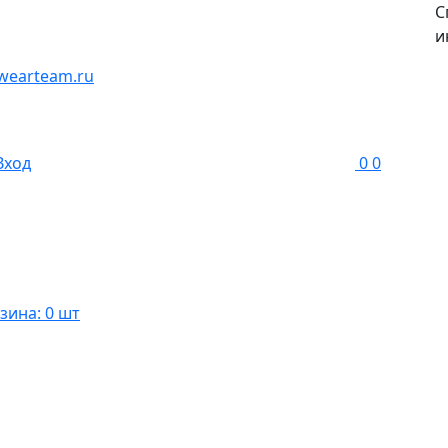
С
и
wearteam.ru
Вход
0
0
зина: 0 шт