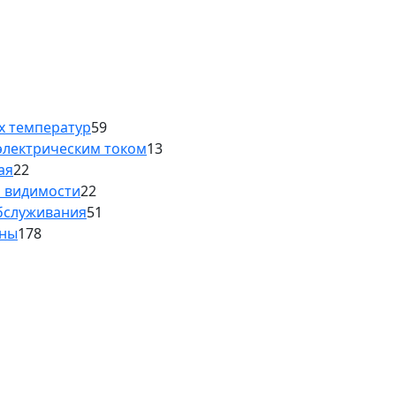
х температур
59
электрическим током
13
ая
22
й видимости
22
обслуживания
51
аны
178