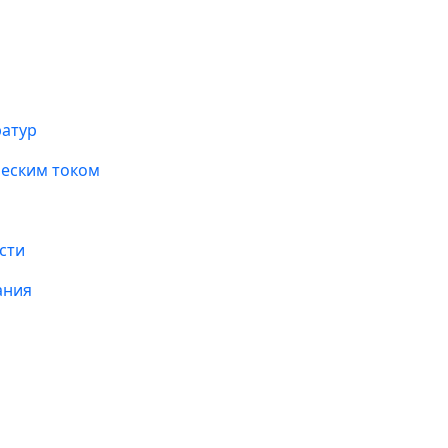
ратур
ческим током
сти
ания