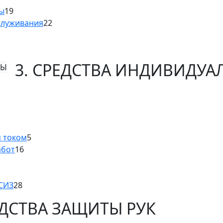
ны
19
служивания
22
3. СРЕДСТВА ИНДИВИДУ
м током
5
абот
16
 СИЗ
28
ЕДСТВА ЗАЩИТЫ РУК