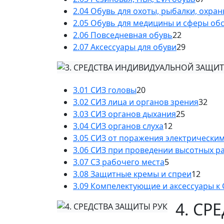
2.04 Обувь для охоты, рыбалки, охра
2.05 Обувь для медицины и сферы об
2.06 Повседневная обувь
22
2.07 Аксессуары для обуви
29
3.01 СИЗ головы
20
3.02 СИЗ лица и органов зрения
32
3.03 СИЗ органов дыхания
25
3.04 СИЗ органов слуха
12
3.05 СИЗ от поражения электрически
3.06 СИЗ при проведении высотных р
3.07 СЗ рабочего места
5
3.08 Защитные кремы и спреи
12
3.09 Компелектующие и аксессуары к
4. СР