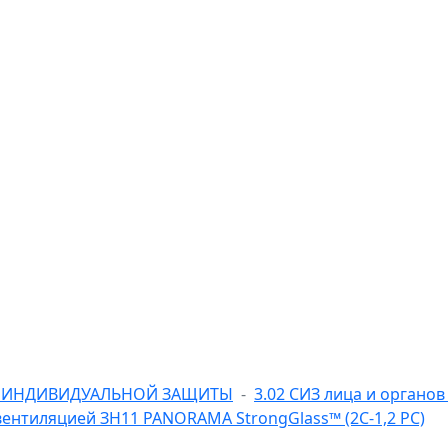
ВА ИНДИВИДУАЛЬНОЙ ЗАЩИТЫ
3.02 СИЗ лица и органов
ентиляцией ЗН11 PANORAMA StrongGlass™ (2С-1,2 РС)