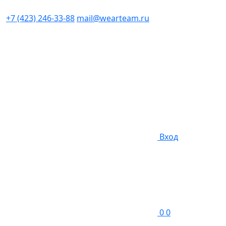
+7 (423) 246-33-88
mail@wearteam.ru
Вход
0
0