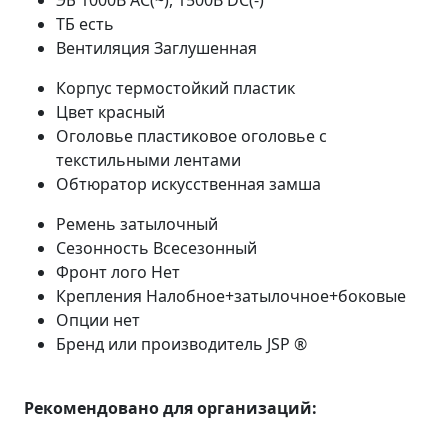
ТБ
есть
Вентиляция
Заглушенная
Корпус
термостойкий пластик
Цвет
красный
Оголовье
пластиковое оголовье с
текстильными лентами
Обтюратор
искусственная замша
Ремень
затылочный
Сезонность
Всесезонный
Фронт лого
Нет
Крепления
Налобное+затылочное+боковые
Опции
нет
Бренд или производитель
JSP ®
Рекомендовано для организаций: