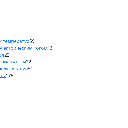
х температур
59
электрическим током
13
ая
22
й видимости
22
обслуживания
51
аны
178