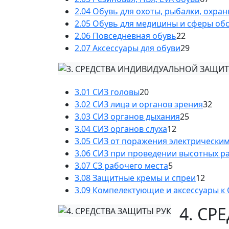
2.04 Обувь для охоты, рыбалки, охра
2.05 Обувь для медицины и сферы об
2.06 Повседневная обувь
22
2.07 Аксессуары для обуви
29
3.01 СИЗ головы
20
3.02 СИЗ лица и органов зрения
32
3.03 СИЗ органов дыхания
25
3.04 СИЗ органов слуха
12
3.05 СИЗ от поражения электрически
3.06 СИЗ при проведении высотных р
3.07 СЗ рабочего места
5
3.08 Защитные кремы и спреи
12
3.09 Компелектующие и аксессуары к
4. СР