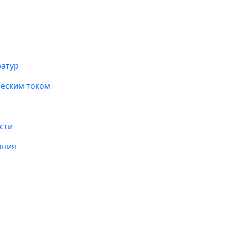
ратур
ческим током
сти
ания