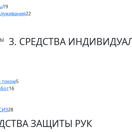
ны
19
служивания
22
3. СРЕДСТВА ИНДИВИДУ
м током
5
абот
16
 СИЗ
28
ЕДСТВА ЗАЩИТЫ РУК