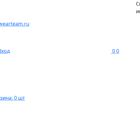
С
и
wearteam.ru
Вход
0
0
зина: 0 шт