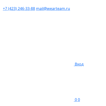
+7 (423) 246-33-88
mail@wearteam.ru
Вход
0
0