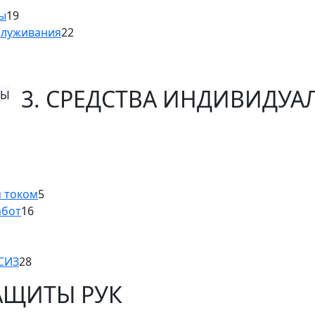
ны
19
служивания
22
3. СРЕДСТВА ИНДИВИДУ
м током
5
абот
16
 СИЗ
28
ЗАЩИТЫ РУК