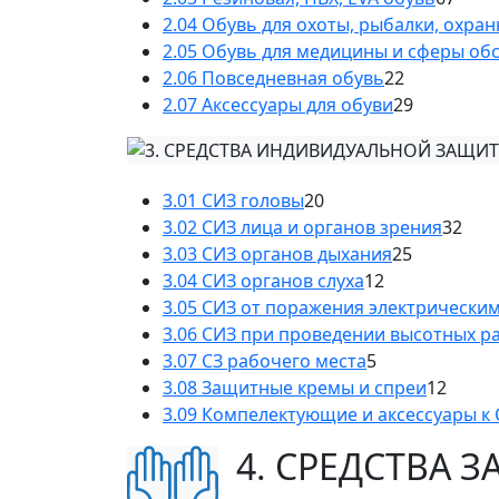
2.04 Обувь для охоты, рыбалки, охра
2.05 Обувь для медицины и сферы об
2.06 Повседневная обувь
22
2.07 Аксессуары для обуви
29
3.01 СИЗ головы
20
3.02 СИЗ лица и органов зрения
32
3.03 СИЗ органов дыхания
25
3.04 СИЗ органов слуха
12
3.05 СИЗ от поражения электрически
3.06 СИЗ при проведении высотных р
3.07 СЗ рабочего места
5
3.08 Защитные кремы и спреи
12
3.09 Компелектующие и аксессуары к
4. СРЕДСТВА 