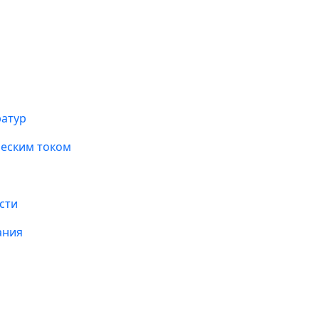
ратур
ческим током
сти
ания