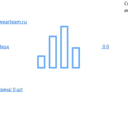
С
и
wearteam.ru
Вход
0
0
зина: 0 шт