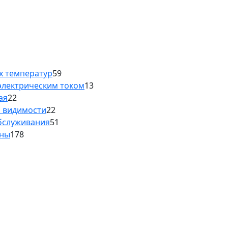
х температур
59
электрическим током
13
ая
22
й видимости
22
обслуживания
51
аны
178