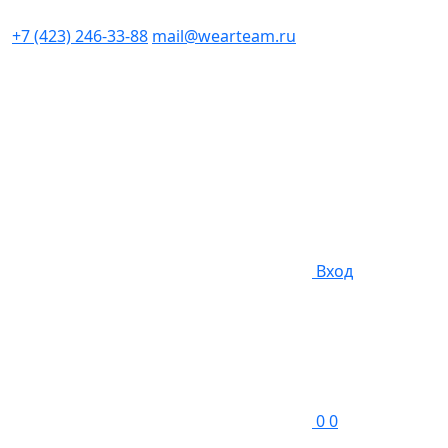
+7 (423) 246-33-88
mail@wearteam.ru
Вход
0
0