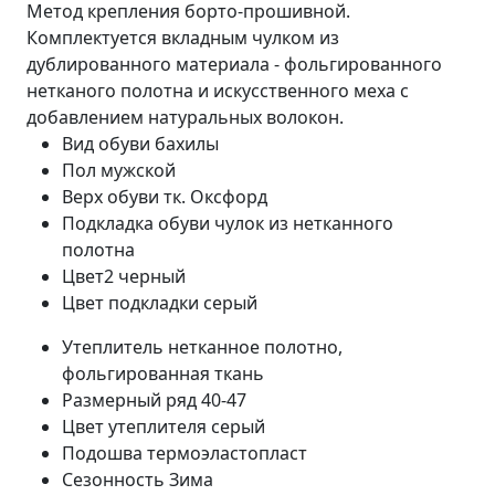
Метод крепления борто-прошивной.
Комплектуется вкладным чулком из
дублированного материала - фольгированного
нетканого полотна и искусственного меха с
добавлением натуральных волокон.
Вид обуви
бахилы
Пол
мужской
Верх обуви
тк. Оксфорд
Подкладка обуви
чулок из нетканного
полотна
Цвет2
черный
Цвет подкладки
серый
Утеплитель
нетканное полотно,
фольгированная ткань
Размерный ряд
40-47
Цвет утеплителя
серый
Подошва
термоэластопласт
Сезонность
Зима