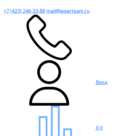
+7 (423) 246-33-88
mail@wearteam.ru
Вход
0
0