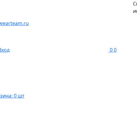
С
и
wearteam.ru
Вход
0
0
зина: 0 шт