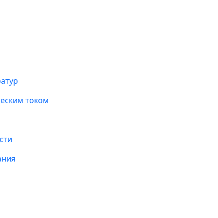
ратур
ческим током
сти
ания