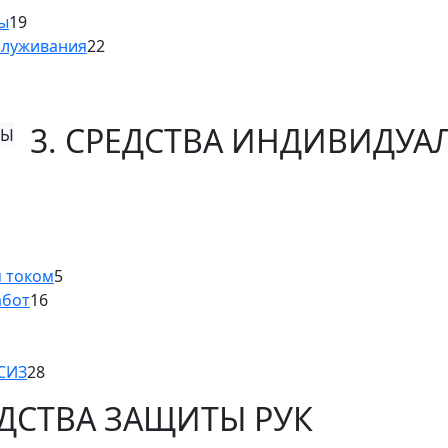
ны
19
служивания
22
3. СРЕДСТВА ИНДИВИДУ
м током
5
абот
16
 СИЗ
28
ЕДСТВА ЗАЩИТЫ РУК