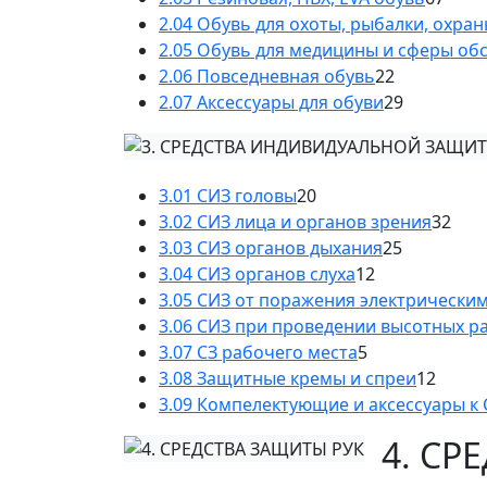
2.04 Обувь для охоты, рыбалки, охра
2.05 Обувь для медицины и сферы об
2.06 Повседневная обувь
22
2.07 Аксессуары для обуви
29
3.01 СИЗ головы
20
3.02 СИЗ лица и органов зрения
32
3.03 СИЗ органов дыхания
25
3.04 СИЗ органов слуха
12
3.05 СИЗ от поражения электрически
3.06 СИЗ при проведении высотных р
3.07 СЗ рабочего места
5
3.08 Защитные кремы и спреи
12
3.09 Компелектующие и аксессуары к
4. СР