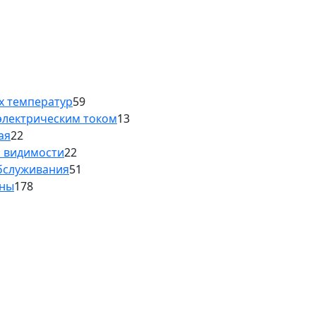
х температур
59
электрическим током
13
ая
22
й видимости
22
обслуживания
51
аны
178