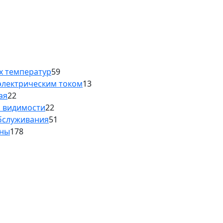
х температур
59
электрическим током
13
ая
22
й видимости
22
обслуживания
51
аны
178