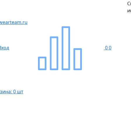
С
и
wearteam.ru
Вход
0
0
зина: 0 шт