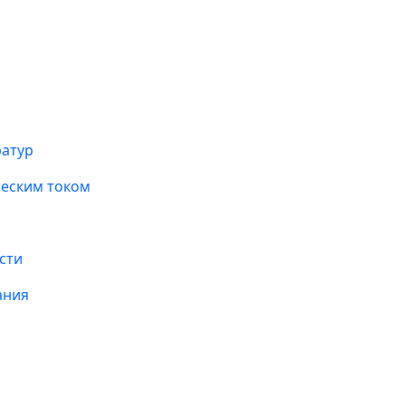
ратур
ческим током
сти
ания