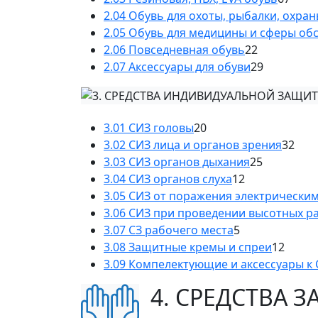
2.04 Обувь для охоты, рыбалки, охра
2.05 Обувь для медицины и сферы об
2.06 Повседневная обувь
22
2.07 Аксессуары для обуви
29
3.01 СИЗ головы
20
3.02 СИЗ лица и органов зрения
32
3.03 СИЗ органов дыхания
25
3.04 СИЗ органов слуха
12
3.05 СИЗ от поражения электрически
3.06 СИЗ при проведении высотных р
3.07 СЗ рабочего места
5
3.08 Защитные кремы и спреи
12
3.09 Компелектующие и аксессуары к
4. СРЕДСТВА 