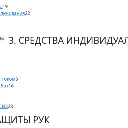
ны
19
служивания
22
3. СРЕДСТВА ИНДИВИДУ
м током
5
абот
16
 СИЗ
28
ЗАЩИТЫ РУК