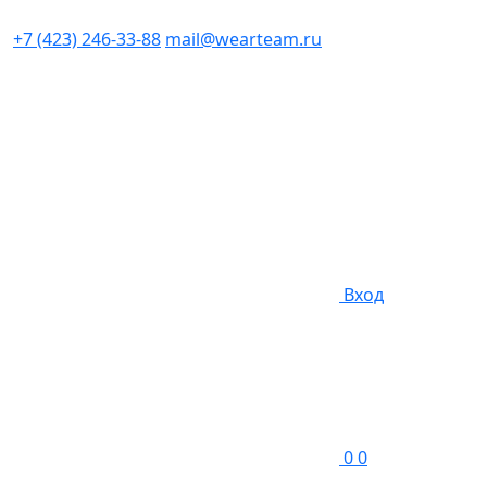
+7 (423) 246-33-88
mail@wearteam.ru
Вход
0
0