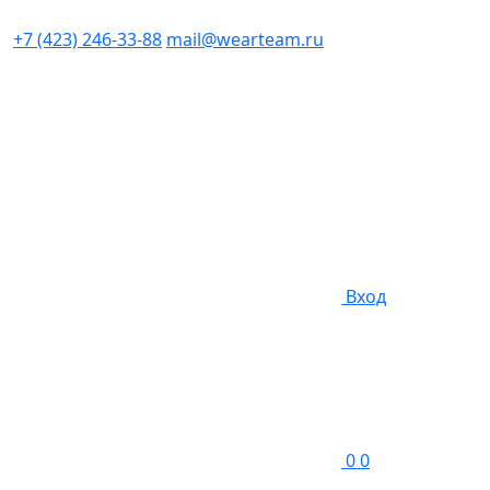
+7 (423) 246-33-88
mail@wearteam.ru
Вход
0
0