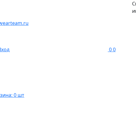
С
и
wearteam.ru
Вход
0
0
зина: 0 шт