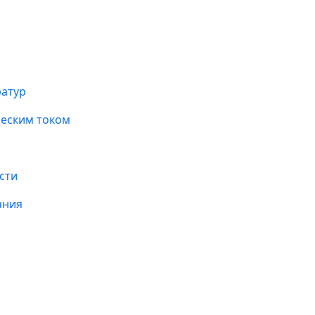
ратур
ческим током
сти
ания