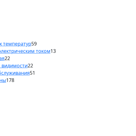
х температур
59
электрическим током
13
ая
22
й видимости
22
обслуживания
51
аны
178