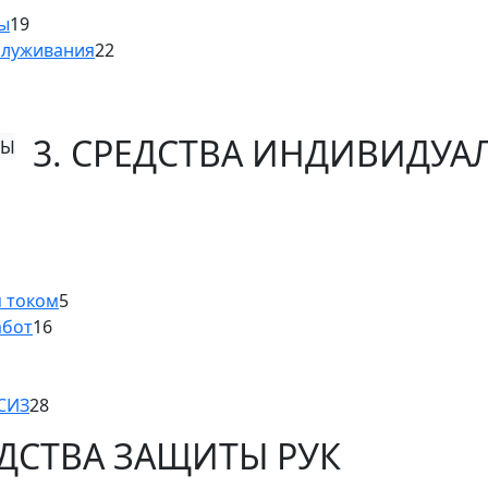
ны
19
служивания
22
3. СРЕДСТВА ИНДИВИДУ
м током
5
абот
16
 СИЗ
28
ЕДСТВА ЗАЩИТЫ РУК