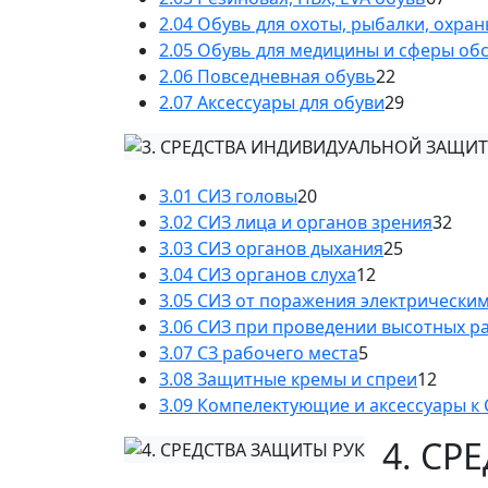
2.04 Обувь для охоты, рыбалки, охра
2.05 Обувь для медицины и сферы об
2.06 Повседневная обувь
22
2.07 Аксессуары для обуви
29
3.01 СИЗ головы
20
3.02 СИЗ лица и органов зрения
32
3.03 СИЗ органов дыхания
25
3.04 СИЗ органов слуха
12
3.05 СИЗ от поражения электрически
3.06 СИЗ при проведении высотных р
3.07 СЗ рабочего места
5
3.08 Защитные кремы и спреи
12
3.09 Компелектующие и аксессуары к
4. СР