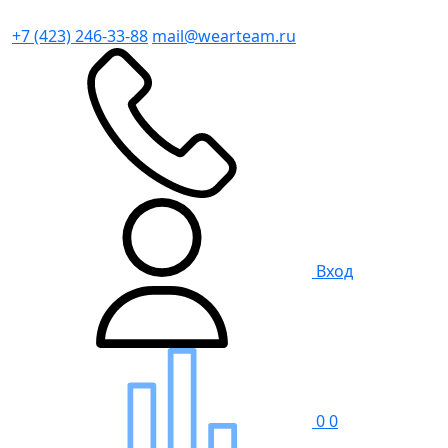
+7 (423) 246-33-88
mail@wearteam.ru
Вход
0
0