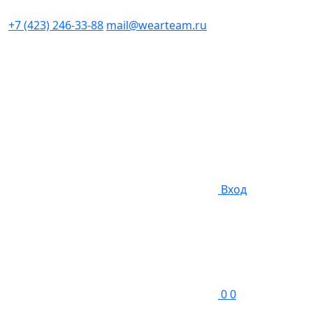
+7 (423) 246-33-88
mail@wearteam.ru
Вход
0
0