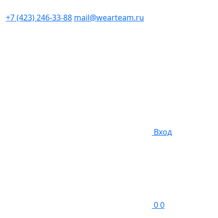
+7 (423) 246-33-88
mail@wearteam.ru
Вход
0
0