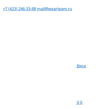
+7 (423) 246-33-88
mail@wearteam.ru
Вход
0
0