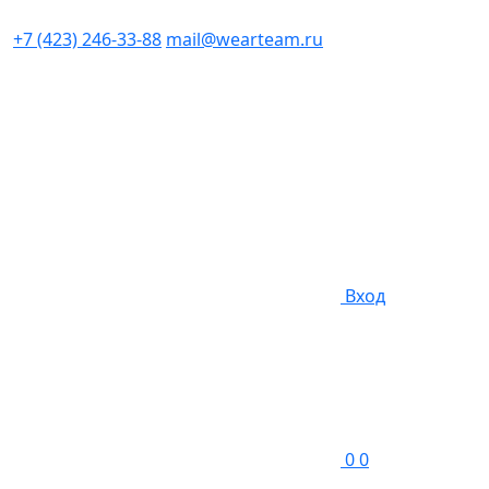
+7 (423) 246-33-88
mail@wearteam.ru
Вход
0
0