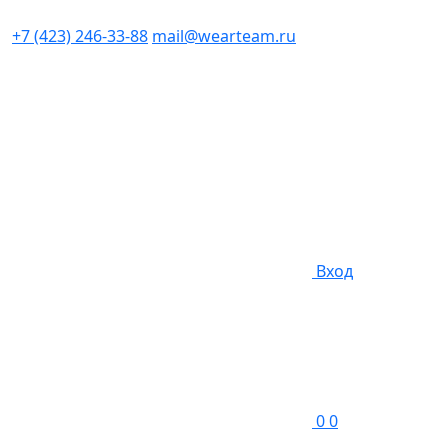
+7 (423) 246-33-88
mail@wearteam.ru
Вход
0
0