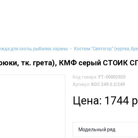
ежда для охоты, рыбалки, охраны
Костюм "Святогор" (куртка, б
 брюки, тк. грета), КМФ серый СТОИ
Код товара:
УТ-00002920
Артикул:
КОС 249.0.2/249
Цена: 1744 р
Модельный ряд