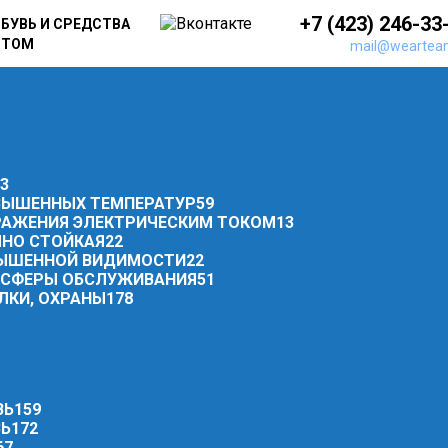
+7 (423) 246-33
БУВЬ И СРЕДСТВА
ПТОМ
mail@weartea
3
ОВЫШЕННЫХ ТЕМПЕРАТУР
59
РАЖЕНИЯ ЭЛЕКТРИЧЕСКИМ ТОКОМ
13
ЧНО СТОЙКАЯ
22
ОВЫШЕННОЙ ВИДИМОСТИ
22
И СФЕРЫ ОБСЛУЖИВАНИЯ
51
ЛКИ, ОХРАНЫ
178
ВЬ
159
ВЬ
172
67