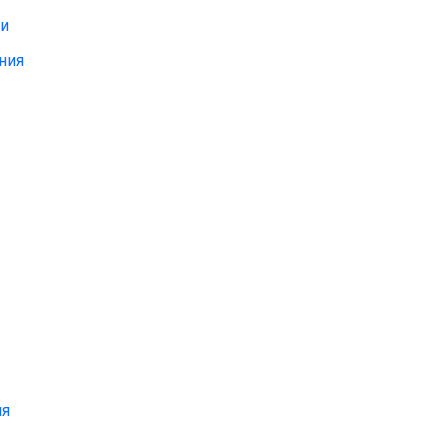
ти
ния
ия