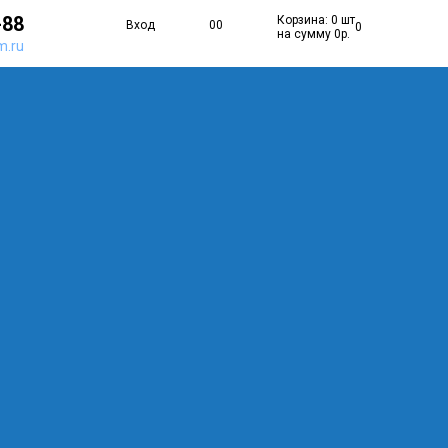
-88
Корзина: 0 шт
Вход
0
0
0
на сумму 0р.
m.ru