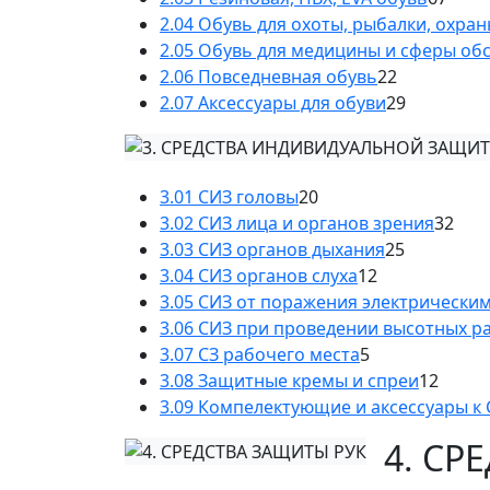
2.04 Обувь для охоты, рыбалки, охра
2.05 Обувь для медицины и сферы об
2.06 Повседневная обувь
22
2.07 Аксессуары для обуви
29
3.01 СИЗ головы
20
3.02 СИЗ лица и органов зрения
32
3.03 СИЗ органов дыхания
25
3.04 СИЗ органов слуха
12
3.05 СИЗ от поражения электрически
3.06 СИЗ при проведении высотных р
3.07 СЗ рабочего места
5
3.08 Защитные кремы и спреи
12
3.09 Компелектующие и аксессуары к
4. СР