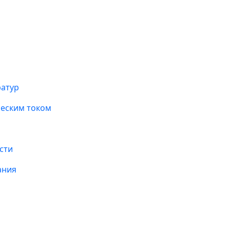
ратур
ческим током
сти
ания