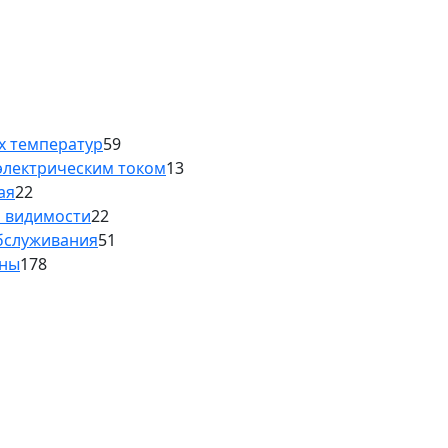
х температур
59
электрическим током
13
ая
22
й видимости
22
обслуживания
51
аны
178