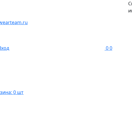
С
и
wearteam.ru
Вход
0
0
зина: 0 шт