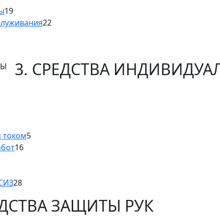
ны
19
служивания
22
3. СРЕДСТВА ИНДИВИДУ
м током
5
абот
16
 СИЗ
28
ЕДСТВА ЗАЩИТЫ РУК