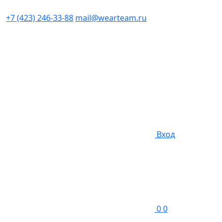
+7 (423) 246-33-88
mail@wearteam.ru
Вход
0
0