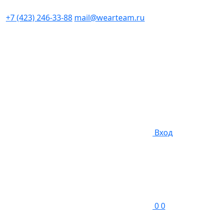
+7 (423) 246-33-88
mail@wearteam.ru
Вход
0
0