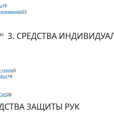
ны
19
служивания
22
3. СРЕДСТВА ИНДИВИДУ
м током
5
абот
16
 СИЗ
28
ЕДСТВА ЗАЩИТЫ РУК