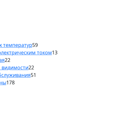
х температур
59
электрическим током
13
ая
22
й видимости
22
обслуживания
51
аны
178