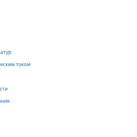
ратур
ческим током
сти
ания