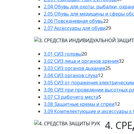
2.04 Обувь для охоты, рыбалки, охра
2.05 Обувь для медицины и сферы об
2.06 Повседневная обувь
22
2.07 Аксессуары для обуви
29
3.01 СИЗ головы
20
3.02 СИЗ лица и органов зрения
32
3.03 СИЗ органов дыхания
25
3.04 СИЗ органов слуха
12
3.05 СИЗ от поражения электрически
3.06 СИЗ при проведении высотных р
3.07 СЗ рабочего места
5
3.08 Защитные кремы и спреи
12
3.09 Компелектующие и аксессуары к
4. СР