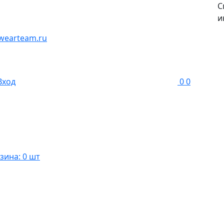
С
и
wearteam.ru
Вход
0
0
зина: 0 шт