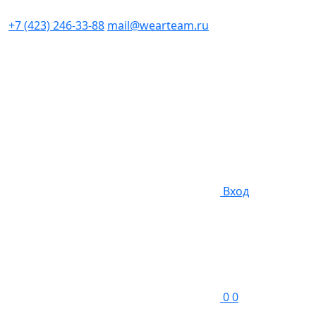
+7 (423) 246-33-88
mail@wearteam.ru
Вход
0
0