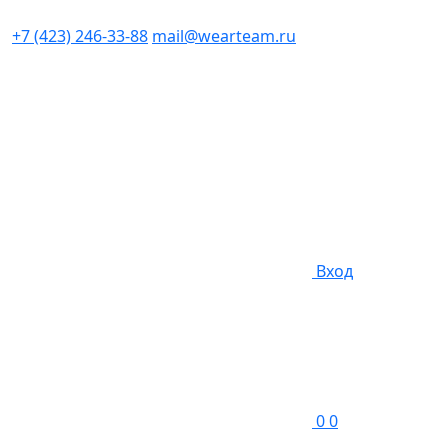
+7 (423) 246-33-88
mail@wearteam.ru
Вход
0
0