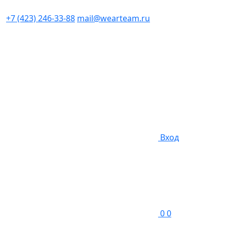
+7 (423) 246-33-88
mail@wearteam.ru
Вход
0
0