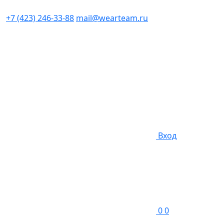
+7 (423) 246-33-88
mail@wearteam.ru
Вход
0
0