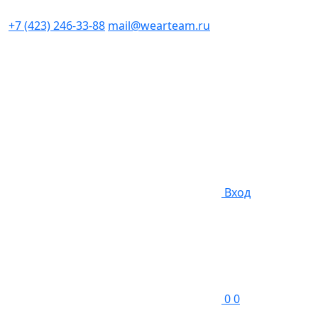
+7 (423) 246-33-88
mail@wearteam.ru
Вход
0
0