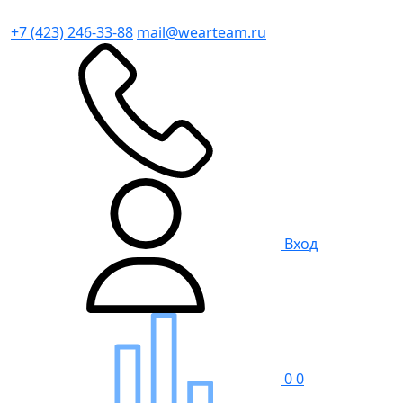
+7 (423) 246-33-88
mail@wearteam.ru
Вход
0
0