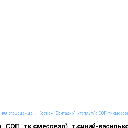
мняя спецодежда
Костюм "Бригадир" (утепл., п/к, СОП, тк смесо
/к, СОП, тк смесовая), т.синий-васил