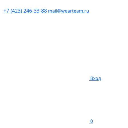
+7 (423) 246-33-88
mail@wearteam.ru
Вход
0