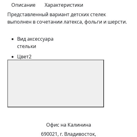
Описание
Характеристики
Представленный вариант детских стелек
выполнен в сочетании латекса, фольги и шерсти.
Вид аксессуара
стельки
Цвет2
серый
Утеплитель
шерсть
Размерный ряд
19-35
Сезонность
Всесезонный
Офис на Калинина
Бренд или производитель
690021, г. Владивосток,