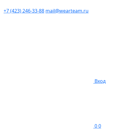
+7 (423) 246-33-88
mail@wearteam.ru
Вход
0
0